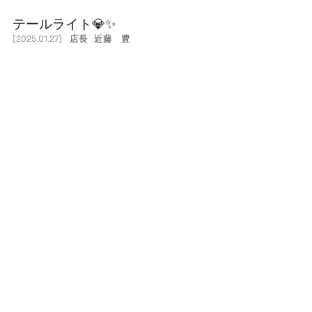
テールライト💎✨
[2025.01.27]
店長 近藤 豊