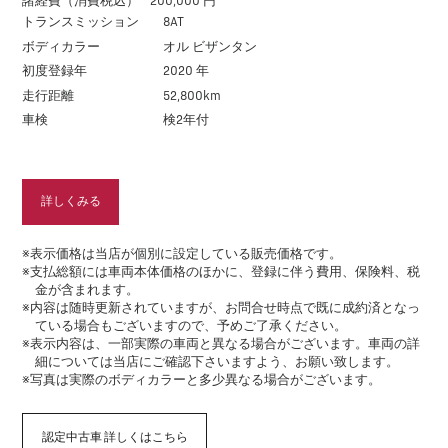
諸経費（消費税込）
200,000 円
トランスミッション
8AT
ボディカラー
オル ビザンタン
初度登録年
2020 年
走行距離
52,800km
車検
検2年付
詳しくみる
※表示価格は当店が個別に設定している販売価格です。
※支払総額には車両本体価格のほかに、登録に伴う費用、保険料、税
金が含まれます。
※内容は随時更新されていますが、お問合せ時点で既に成約済となっ
ている場合もございますので、予めご了承ください。
※表示内容は、一部実際の車両と異なる場合がございます。車両の詳
細については当店にご確認下さいますよう、お願い致します。
※写真は実際のボディカラーと多少異なる場合がございます。
認定中古車 詳しくはこちら