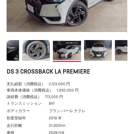
DS 3 CROSSBACK LA PREMIERE
支払総額（消費税込）
2,123,000 円
車両本体価格（消費税込）
1,950,000 円
諸経費（消費税込）
173,000 円
トランスミッション
8AT
ボディカラー
ブラン パール ナクレ
初度登録年
2019 年
走行距離
31,300km
車検
2026/09